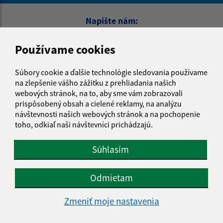
Napíšte nám:
Meno (povinné)
Používame cookies
Súbory cookie a ďalšie technológie sledovania používame
E-mailová adresa (povinné)
na zlepšenie vášho zážitku z prehliadania našich
webových stránok, na to, aby sme vám zobrazovali
prispôsobený obsah a cielené reklamy, na analýzu
návštevnosti našich webových stránok a na pochopenie
Text vašej správy (povinné)
toho, odkiaľ naši návštevníci prichádzajú.
Súhlasím
Odmietam
Zmeniť moje nastavenia
Oboznámil som sa so
spracúvaním osobných
údajov