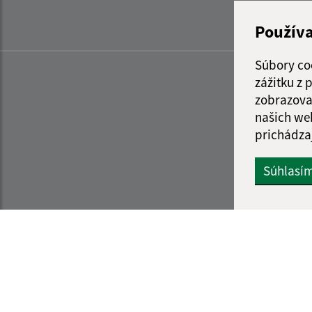
Použív
Súbory co
zážitku z
zobrazova
našich we
prichádza
Súhlasí
Informácie o stránke:
Navigácia: