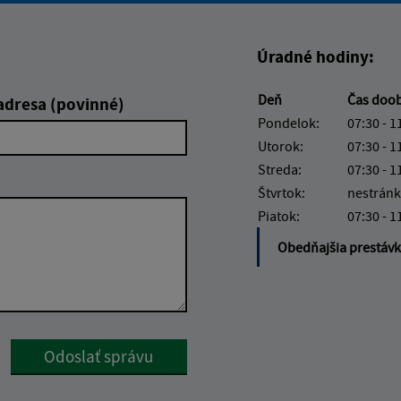
Úradné hodiny:
Deň
Čas doo
adresa (povinné)
Pondelok:
07:30 - 1
Utorok:
07:30 - 1
Streda:
07:30 - 1
Štvrtok:
nestránk
Piatok:
07:30 - 1
Obedňajšia prestáv
Google reCaptcha Response
Odoslať správu