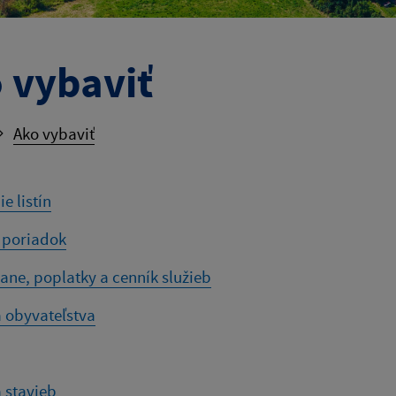
 vybaviť
Ako vybaviť
e listín
 poriadok
ane, poplatky a cenník služieb
 obyvateľstva
 stavieb