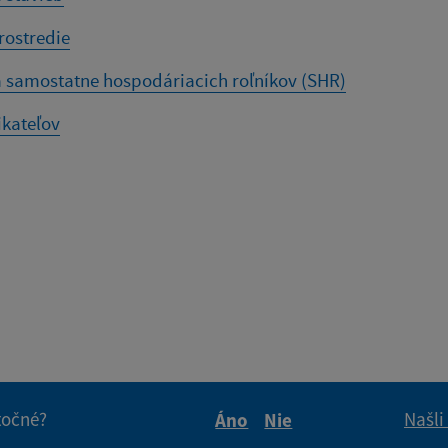
rostredie
 samostatne hospodáriacich roľníkov (SHR)
ikateľov
itočné?
Našli
Áno
Nie
Boli tieto informácie pre 
Boli tieto informáci