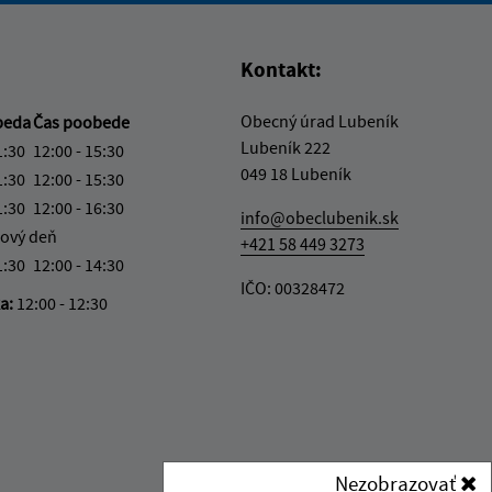
Kontakt:
Obecný úrad Lubeník
beda
Čas poobede
Lubeník 222
1:30
12:00 - 15:30
049 18 Lubeník
1:30
12:00 - 15:30
1:30
12:00 - 16:30
info@obeclubenik.sk
ový deň
+421 58 449 3273
1:30
12:00 - 14:30
IČO: 00328472
ka:
12:00 - 12:30
Nezobrazovať