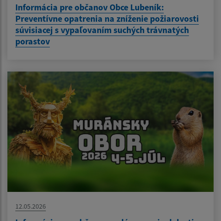
Informácia pre občanov Obce Lubeník:
Preventívne opatrenia na zníženie požiarovosti
súvisiacej s vypaľovaním suchých trávnatých
porastov
12.05.2026