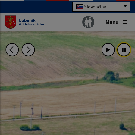
Slovenčina
Lubeník
Menu
Oficiálna stránka