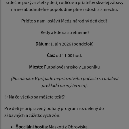
srdečne pozýva všetky deti, rodičov a priateľov skvelej zábavy
na nezabudnuteľné popoludnie plné radosti a smiechu.
Príďte s nami osláviť Medzinárodný deň detí!
Kedy a kde sa stretneme?
Dátum:
1. jún 2026 (pondelok)
Čas:
od 11:00 hod.
Miesto:
Futbalové ihrisko v Lubeníku
(Poznámka: V prípade nepriaznivého počasia sa udalosť
prekladá na iný termín).
✨ Na čo všetko sa môžete tešiť?
Pre deti je pripravený bohatý program rozdelený do
zábavných a zážitkových zón:
Špeciálni hostia:
Maskoti z Obroviska.