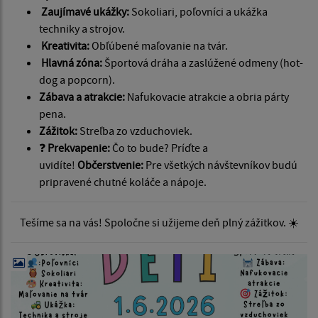
Zaujímavé ukážky:
Sokoliari, poľovníci a ukážka
techniky a strojov.
Kreativita:
Obľúbené maľovanie na tvár.
Hlavná zóna:
Športová dráha a zaslúžené odmeny (hot-
dog a popcorn).
Zábava a atrakcie:
Nafukovacie atrakcie a obria párty
pena.
Zážitok:
Streľba zo vzduchoviek.
❓
Prekvapenie:
Čo to bude? Príďte a
uvidíte!
Občerstvenie:
Pre všetkých návštevníkov budú
pripravené chutné koláče a nápoje.
Tešíme sa na vás! Spoločne si užijeme deň plný zážitkov. ☀️