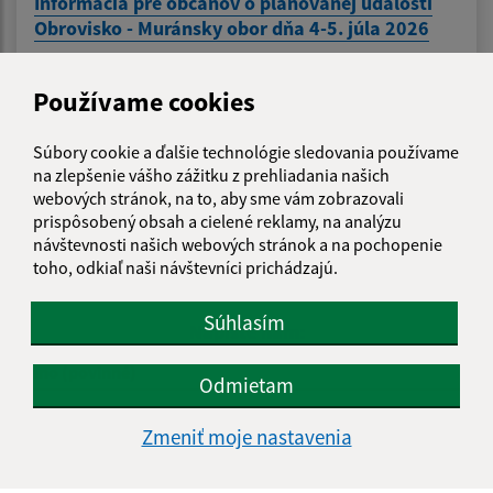
Informácia pre občanov o plánovanej udalosti
Obrovisko - Muránsky obor dňa 4-5. júla 2026
Používame cookies
1
2
3
>
Súbory cookie a ďalšie technológie sledovania používame
na zlepšenie vášho zážitku z prehliadania našich
webových stránok, na to, aby sme vám zobrazovali
Je táto stránka užitočná?
Áno
Nie
prispôsobený obsah a cielené reklamy, na analýzu
Boli tieto 
Boli 
návštevnosti našich webových stránok a na pochopenie
toho, odkiaľ naši návštevníci prichádzajú.
Našli ste na stránke chybu?
Napíšte nám
Súhlasím
Napíšte nám:
Meno (povinné)
Odmietam
Zmeniť moje nastavenia
E-mailová adresa (povinné)