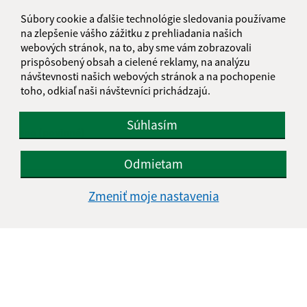
Súbory cookie a ďalšie technológie sledovania používame
na zlepšenie vášho zážitku z prehliadania našich
Je táto stránka užitočná?
Áno
Nie
webových stránok, na to, aby sme vám zobrazovali
Boli tieto 
Boli 
prispôsobený obsah a cielené reklamy, na analýzu
Našli ste na stránke chybu?
Napíšte nám
návštevnosti našich webových stránok a na pochopenie
toho, odkiaľ naši návštevníci prichádzajú.
Napíšte nám:
Súhlasím
Meno (povinné)
Odmietam
E-mailová adresa (povinné)
Zmeniť moje nastavenia
Text vašej správy (povinné)