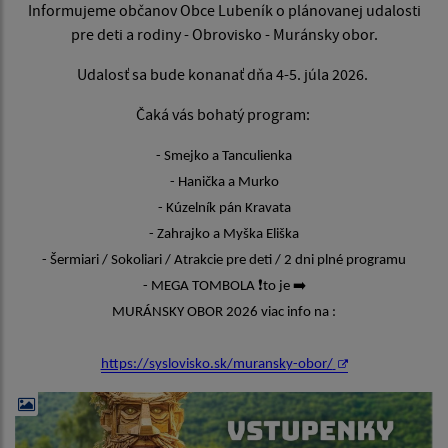
Informujeme občanov Obce Lubeník o plánovanej udalosti
pre deti a rodiny - Obrovisko - Muránsky obor.
Udalosť sa bude konanať dňa 4-5. júla 2026.
Čaká vás bohatý program:
- Smejko a Tanculienka
- Hanička a Murko
- Kúzelník pán Kravata
- Zahrajko a Myška Eliška
- Šermiari / Sokoliari / Atrakcie pre deti / 2 dni plné programu
- MEGA TOMBOLA
❗
️to je
➡
MURÁNSKY OBOR 2026 viac info na :
https://syslovisko.sk/muransky-obor/