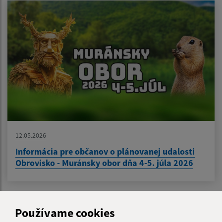
12.05.2026
Informácia pre občanov o plánovanej udalosti
Obrovisko - Muránsky obor dňa 4-5. júla 2026
1
2
3
>
Používame cookies