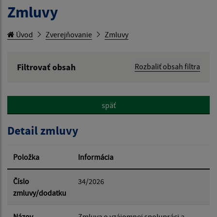
Zmluvy
Úvod
Zverejňovanie
Zmluvy
Filtrovať obsah
Rozbaliť obsah filtra
Hľadaný výraz:
späť
Hľadať v:
Detail zmluvy
Typ dátumu:
Položka
Informácia
Dátum od:
Číslo
34/2026
zmluvy/dodatku
Dátum do:
Názov
Zmluva o vzájomnej spolupráci a