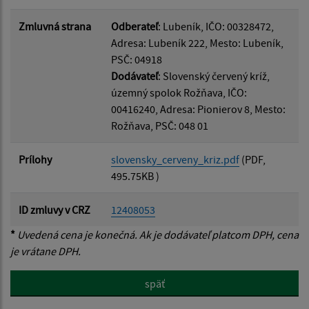
Zmluvná strana
Odberateľ
: Lubeník, IČO: 00328472,
Adresa: Lubeník 222, Mesto: Lubeník,
PSČ: 04918
Dodávateľ
: Slovenský červený kríž,
územný spolok Rožňava, IČO:
00416240, Adresa: Pionierov 8, Mesto:
Rožňava, PSČ: 048 01
Prílohy
slovensky_cerveny_kriz.pdf
(PDF,
495.75KB )
ID zmluvy v CRZ
12408053
*
Uvedená cena je konečná. Ak je dodávateľ platcom DPH, cena
je vrátane DPH.
späť