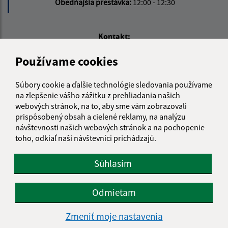
Obedňajšia prestávka:
12:00 - 12:30
Kontakt:
Obecný úrad Lubeník
Používame cookies
Lubeník 222
049 18 Lubeník
Súbory cookie a ďalšie technológie sledovania používame
na zlepšenie vášho zážitku z prehliadania našich
info@obeclubenik.sk
webových stránok, na to, aby sme vám zobrazovali
+421 58 449 3273
prispôsobený obsah a cielené reklamy, na analýzu
návštevnosti našich webových stránok a na pochopenie
IČO: 00328472
toho, odkiaľ naši návštevníci prichádzajú.
Súhlasím
Odmietam
Zmeniť moje nastavenia