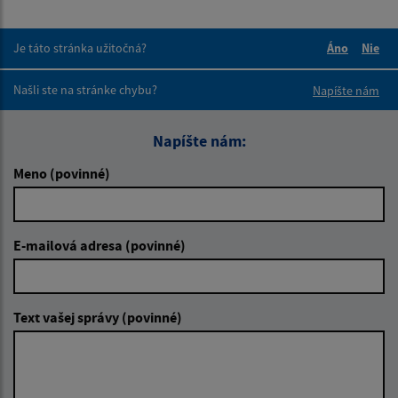
Je táto stránka užitočná?
Áno
Nie
Boli tieto 
Boli 
Našli ste na stránke chybu?
Napíšte nám
Napíšte nám:
Meno (povinné)
E-mailová adresa (povinné)
Text vašej správy (povinné)