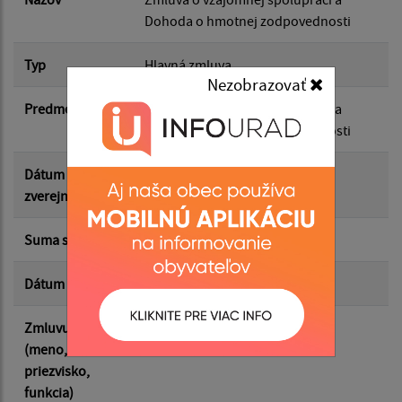
Dohoda o hmotnej zodpovednosti
Suma od:
Typ
Hlavná zmluva
Nezobrazovať
Predmet
Zmluva o vzájomnej spolupráci a
Suma do:
Dohoda o hmotnej zodpovednosti
Dátum
01.06.2026
Typ:
zverejnenia
Suma s DPH*
0.00 €
Filtrovať
Reset
Dátum uzavretia
29.05.2026
Zmluvu uzavrel
Milan Pavko
(meno,
priezvisko,
funkcia)