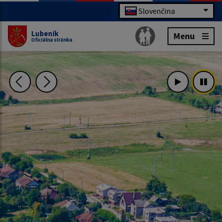
Slovenčina
Lubeník
Menu
Oficiálna stránka